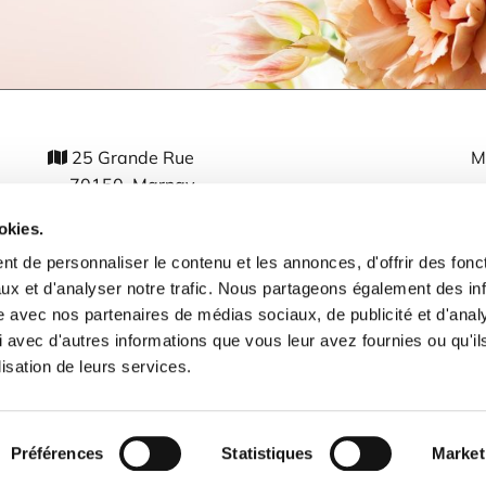
25 Grande Rue
M

70150 Marnay
M
03 84 32 40 33

okies.
andromede.artfloral@orange.fr

t de personnaliser le contenu et les annonces, d'offrir des fonct
J
Politique de Données personnelles et Cookies

ux et d'analyser notre trafic. Nous partageons également des in
site avec nos partenaires de médias sociaux, de publicité et d'anal
D
 avec d'autres informations que vous leur avez fournies ou qu'il
lisation de leurs services.
ight 2022 | Andromede | Tous droits réservés |
Mentions l
Préférences
Statistiques
Market