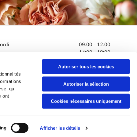
ardi
09:00 - 12:00
14:00 - 18:00
ercredi
09:00 - 11:00
Autoriser tous les cookies
14:00 - 18:00
ionnalités
eudi - Samedi
09:00 - 12:00
formations
14:00 - 18:00
Autoriser la sélection
yse, qui
imanche
09:00 - 12:30
s ont
Cookies nécessaires uniquement
égales
ing
Afficher les détails