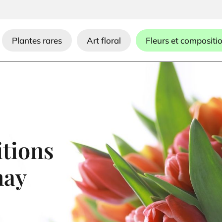
Plantes rares
Art floral
Fleurs et compositi
itions
nay